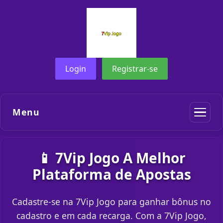
Login
Registrar-se
Menu
📱 7Vip Jogo A Melhor
Plataforma de Apostas
Cadastre-se na 7Vip Jogo para ganhar bônus no
cadastro e em cada recarga. Com a 7Vip Jogo,