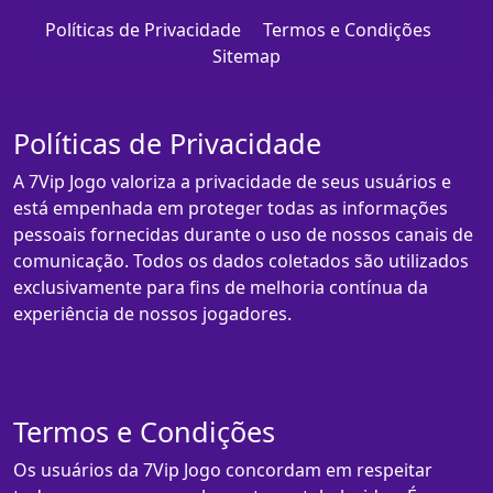
Políticas de Privacidade
Termos e Condições
Sitemap
Políticas de Privacidade
A 7Vip Jogo valoriza a privacidade de seus usuários e
está empenhada em proteger todas as informações
pessoais fornecidas durante o uso de nossos canais de
comunicação. Todos os dados coletados são utilizados
exclusivamente para fins de melhoria contínua da
experiência de nossos jogadores.
Termos e Condições
Os usuários da 7Vip Jogo concordam em respeitar