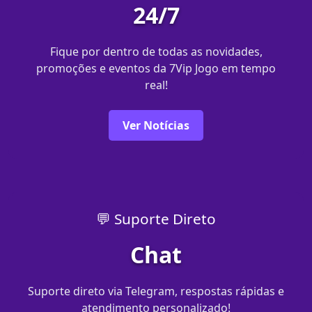
24/7
Fique por dentro de todas as novidades,
promoções e eventos da 7Vip Jogo em tempo
real!
Ver Notícias
💬 Suporte Direto
Chat
Suporte direto via Telegram, respostas rápidas e
atendimento personalizado!