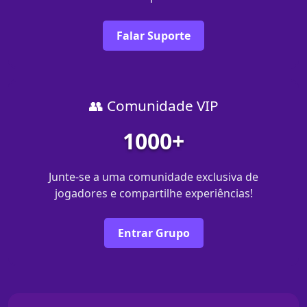
Falar Suporte
👥 Comunidade VIP
1000+
Junte-se a uma comunidade exclusiva de
jogadores e compartilhe experiências!
Entrar Grupo