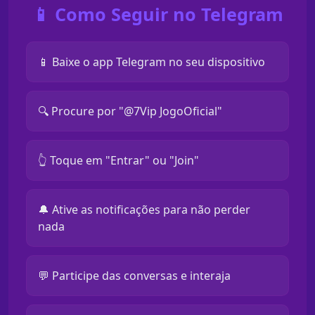
📱 Como Seguir no Telegram
📱 Baixe o app Telegram no seu dispositivo
🔍 Procure por "@7Vip JogoOficial"
👆 Toque em "Entrar" ou "Join"
🔔 Ative as notificações para não perder
nada
💬 Participe das conversas e interaja