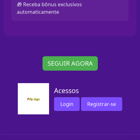
🎁 Receba bônus exclusivos
automaticamente
SEGUIR AGORA
Acessos
Login
Registrar-se