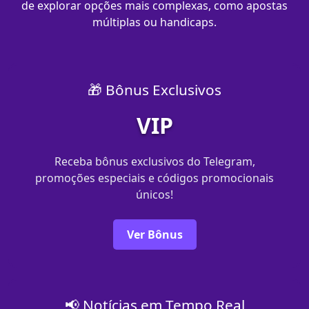
de explorar opções mais complexas, como apostas
múltiplas ou handicaps.
🎁 Bônus Exclusivos
VIP
Receba bônus exclusivos do Telegram,
promoções especiais e códigos promocionais
únicos!
Ver Bônus
📢 Notícias em Tempo Real