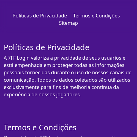
Políticas de Privacidade
Termos e Condições
Sitemap
Políticas de Privacidade
A 7FF Login valoriza a privacidade de seus usuários e
está empenhada em proteger todas as informações
pessoais fornecidas durante o uso de nossos canais de
comunicação. Todos os dados coletados são utilizados
exclusivamente para fins de melhoria contínua da
experiência de nossos jogadores.
Termos e Condições