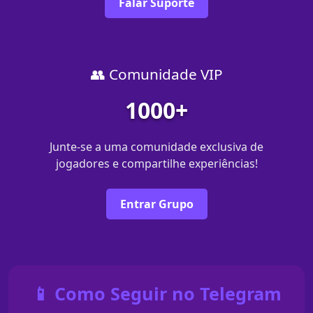
Falar Suporte
👥 Comunidade VIP
1000+
Junte-se a uma comunidade exclusiva de
jogadores e compartilhe experiências!
Entrar Grupo
📱 Como Seguir no Telegram