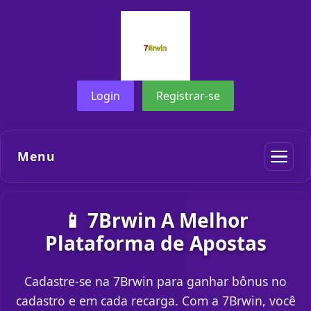
Login
Registrar-se
Menu
📱 7Brwin A Melhor
Plataforma de Apostas
Cadastre-se na 7Brwin para ganhar bônus no
cadastro e em cada recarga. Com a 7Brwin, você