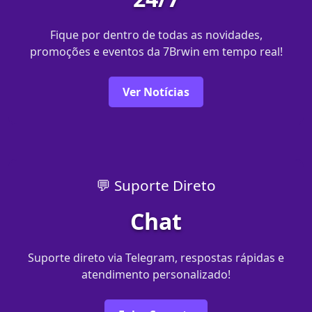
Fique por dentro de todas as novidades,
promoções e eventos da 7Brwin em tempo real!
Ver Notícias
💬 Suporte Direto
Chat
Suporte direto via Telegram, respostas rápidas e
atendimento personalizado!