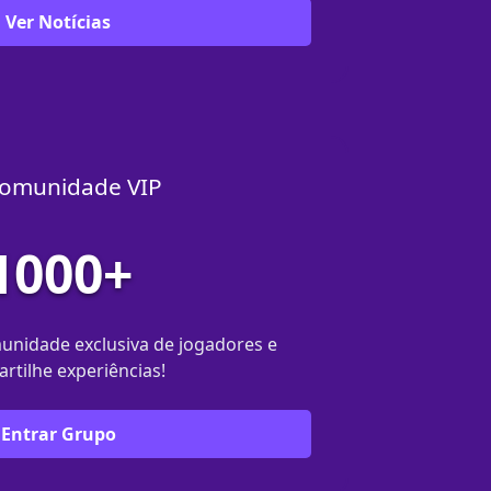
Ver Notícias
Comunidade VIP
1000+
unidade exclusiva de jogadores e
rtilhe experiências!
Entrar Grupo