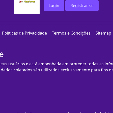
Login
Registrar-se
Políticas de Privacidade
Termos e Condições
Sitemap
de
 seus usuários e está empenhada em proteger todas as inf
dados coletados são utilizados exclusivamente para fins d