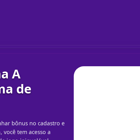
ma A
ma de
nhar bônus no cadastro e
, você tem acesso a