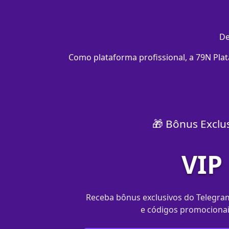
De
Como plataforma profissional, a 79N Plat
🎁 Bônus Exclu
VIP
Receba bônus exclusivos do Telegra
e códigos promocionai