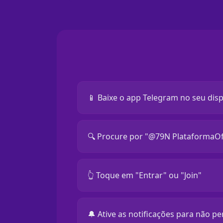
📱 Baixe o app Telegram no seu disp
🔍 Procure por "@79N PlataformaOfi
👆 Toque em "Entrar" ou "Join"
🔔 Ative as notificações para não p