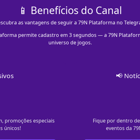
📱 Benefícios do Canal
scubra as vantagens de seguir a 79N Plataforma no Teleg
aforma permite cadastro em 3 segundos — a 79N Plataforma
universo de jogos.
sivos
📢 Notí
m, promoções especiais
Fique por dentro d
s únicos!
eventos da 79