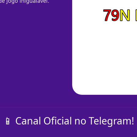
e jogo inigualável.
📱 Canal Oficial no Telegram!