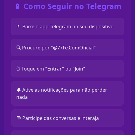
📱 Como Seguir no Telegram
📱 Baixe o app Telegram no seu dispositivo
🔍 Procure por "@77Fe.ComOficial"
👆 Toque em "Entrar" ou "Join"
🔔 Ative as notificações para não perder
nada
💬 Participe das conversas e interaja