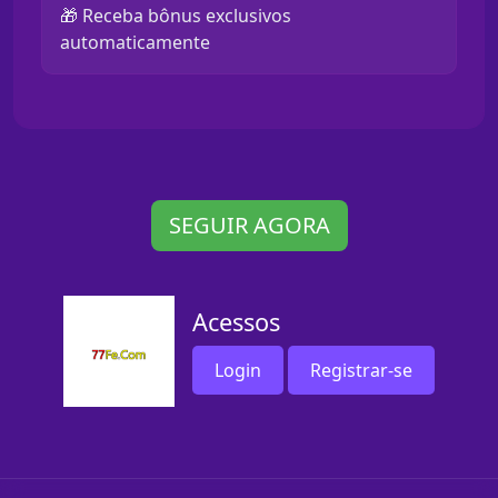
🎁 Receba bônus exclusivos
automaticamente
SEGUIR AGORA
Acessos
Login
Registrar-se