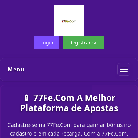
Login
Registrar-se
Menu
📱 77Fe.Com A Melhor
Plataforma de Apostas
Cadastre-se na 77Fe.Com para ganhar bônus no
cadastro e em cada recarga. Com a 77Fe.Com,