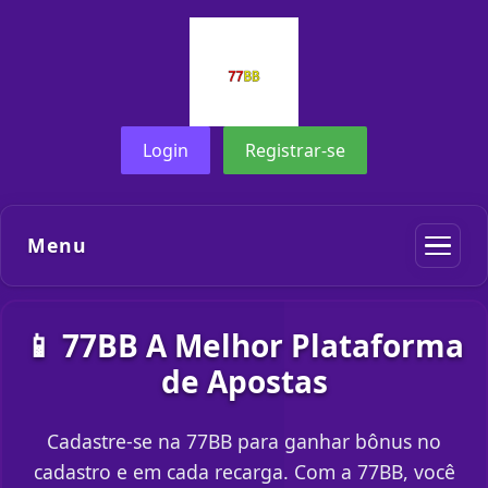
Login
Registrar-se
Menu
📱 77BB A Melhor Plataforma
de Apostas
Cadastre-se na 77BB para ganhar bônus no
cadastro e em cada recarga. Com a 77BB, você