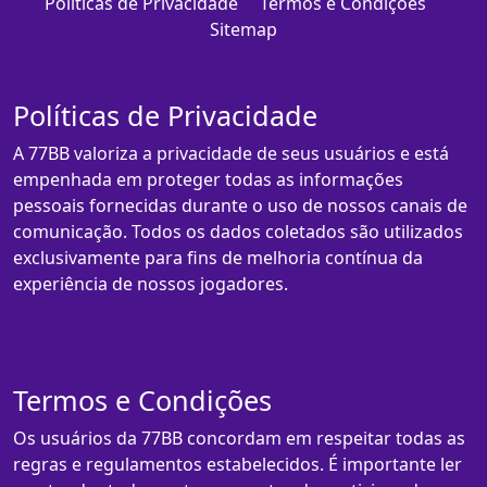
Políticas de Privacidade
Termos e Condições
Sitemap
Políticas de Privacidade
A 77BB valoriza a privacidade de seus usuários e está
empenhada em proteger todas as informações
pessoais fornecidas durante o uso de nossos canais de
comunicação. Todos os dados coletados são utilizados
exclusivamente para fins de melhoria contínua da
experiência de nossos jogadores.
Termos e Condições
Os usuários da 77BB concordam em respeitar todas as
regras e regulamentos estabelecidos. É importante ler