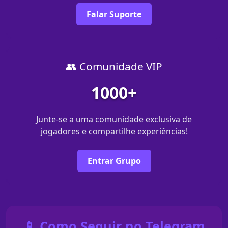
Falar Suporte
👥 Comunidade VIP
1000+
Junte-se a uma comunidade exclusiva de
jogadores e compartilhe experiências!
Entrar Grupo
📱 Como Seguir no Telegram