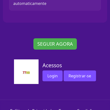
automaticamente
SEGUIR AGORA
Acessos
Login
Registrar-se