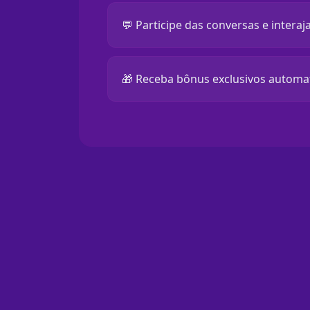
💬 Participe das conversas e interaj
🎁 Receba bônus exclusivos autom