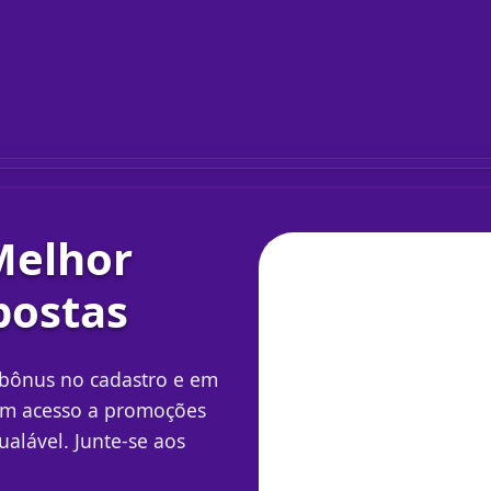
Melhor
postas
 bônus no cadastro e em
tem acesso a promoções
ualável. Junte-se aos