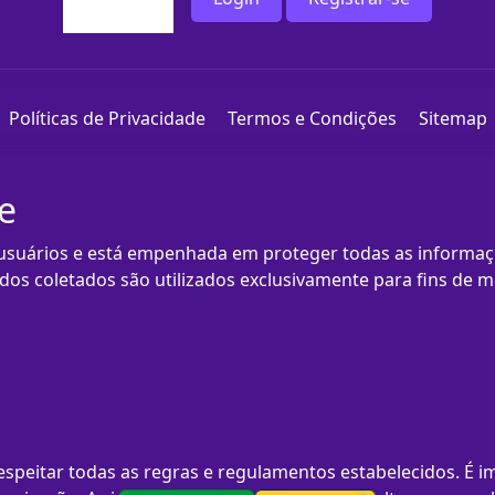
Políticas de Privacidade
Termos e Condições
Sitemap
de
s usuários e está empenhada em proteger todas as informaç
os coletados são utilizados exclusivamente para fins de m
peitar todas as regras e regulamentos estabelecidos. É i