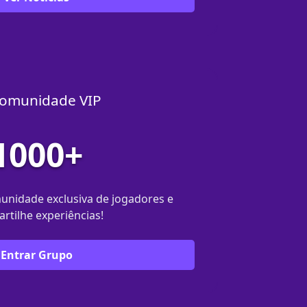
Comunidade VIP
1000+
unidade exclusiva de jogadores e
rtilhe experiências!
Entrar Grupo