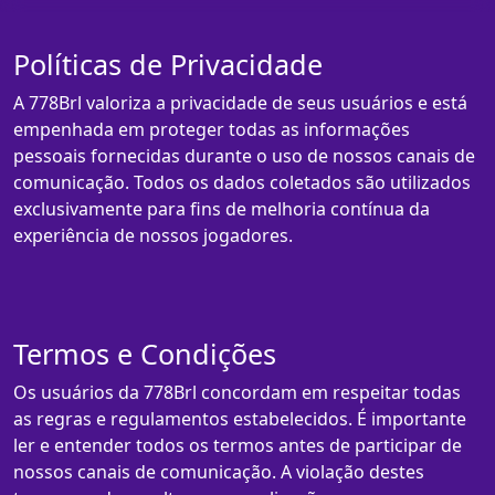
Políticas de Privacidade
A 778Brl valoriza a privacidade de seus usuários e está
empenhada em proteger todas as informações
pessoais fornecidas durante o uso de nossos canais de
comunicação. Todos os dados coletados são utilizados
exclusivamente para fins de melhoria contínua da
experiência de nossos jogadores.
Termos e Condições
Os usuários da 778Brl concordam em respeitar todas
as regras e regulamentos estabelecidos. É importante
ler e entender todos os termos antes de participar de
nossos canais de comunicação. A violação destes