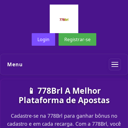
Login
Registrar-se
Menu
📱 778Brl A Melhor
Plataforma de Apostas
Cadastre-se na 778Brl para ganhar bônus no
cadastro e em cada recarga. Com a 778Brl, você