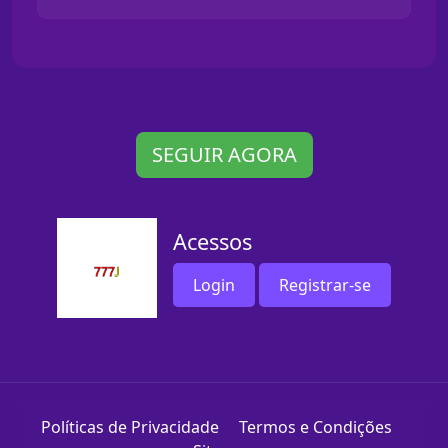
SEGUIR AGORA
Acessos
Login
Registrar-se
Políticas de Privacidade
Termos e Condições