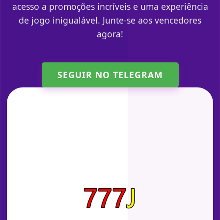
acesso a promoções incríveis e uma experiência
de jogo inigualável. Junte-se aos vencedores
agora!
SEGUIR NO TELEGRAM