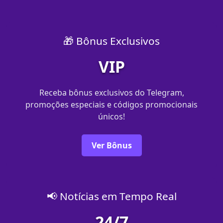
🎁 Bônus Exclusivos
VIP
Receba bônus exclusivos do Telegram,
promoções especiais e códigos promocionais
únicos!
Ver Bônus
📢 Notícias em Tempo Real
24/7