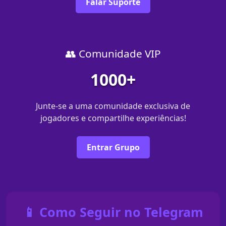
Falar Suporte
👥 Comunidade VIP
1000+
Junte-se a uma comunidade exclusiva de
jogadores e compartilhe experiências!
Entrar Grupo
📱 Como Seguir no Telegram