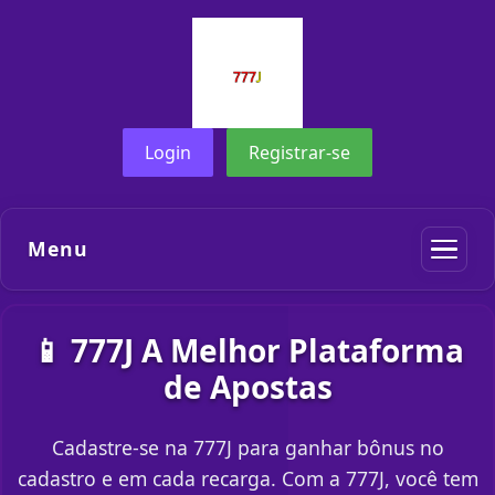
Login
Registrar-se
Menu
📱 777J A Melhor Plataforma
de Apostas
Cadastre-se na 777J para ganhar bônus no
cadastro e em cada recarga. Com a 777J, você tem