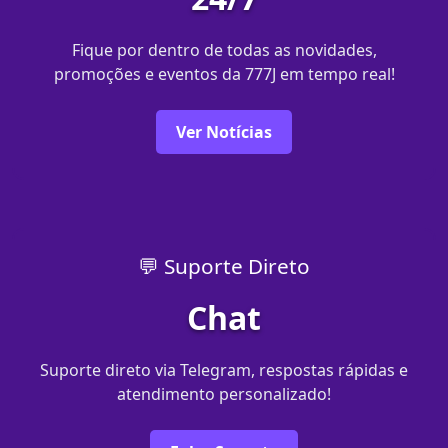
Fique por dentro de todas as novidades,
promoções e eventos da 777J em tempo real!
Ver Notícias
💬 Suporte Direto
Chat
Suporte direto via Telegram, respostas rápidas e
atendimento personalizado!