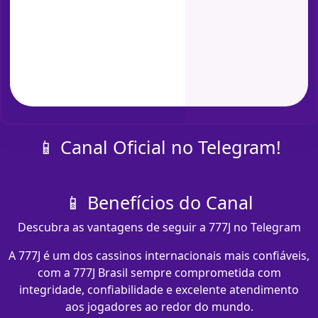
📱 Canal Oficial no Telegram!
📱 Benefícios do Canal
Descubra as vantagens de seguir a 777J no Telegram
A 777J é um dos cassinos internacionais mais confiáveis,
com a 777J Brasil sempre comprometida com
integridade, confiabilidade e excelente atendimento
aos jogadores ao redor do mundo.