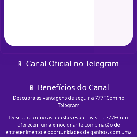
📱 Canal Oficial no Telegram!
📱 Benefícios do Canal
Descubra as vantagens de seguir a 777F.Com no
Telegram
Descubra como as apostas esportivas no 777F.Com
oferecem uma emocionante combinação de
entretenimento e oportunidades de ganhos, com uma