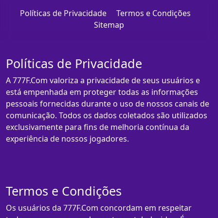
Políticas de Privacidade
Termos e Condições
Sitemap
Políticas de Privacidade
A 777F.Com valoriza a privacidade de seus usuários e
está empenhada em proteger todas as informações
pessoais fornecidas durante o uso de nossos canais de
comunicação. Todos os dados coletados são utilizados
exclusivamente para fins de melhoria contínua da
experiência de nossos jogadores.
Termos e Condições
Os usuários da 777F.Com concordam em respeitar