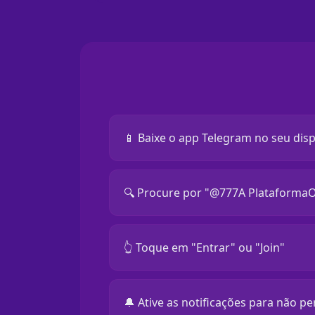
📱 Baixe o app Telegram no seu disp
🔍 Procure por "@777A PlataformaOf
👆 Toque em "Entrar" ou "Join"
🔔 Ative as notificações para não p