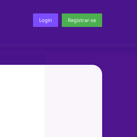
Login
Registrar-se