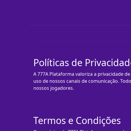
Políticas de Privacida
A 777A Plataforma valoriza a privacidade d
uso de nossos canais de comunicação. Todos
nossos jogadores.
Termos e Condições