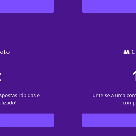
reto
👥 
t
espostas rápidas e
Junte-se a uma com
lizado!
compa
e