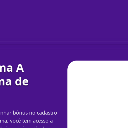
rma A
ma de
anhar bônus no cadastro
rma, você tem acesso a