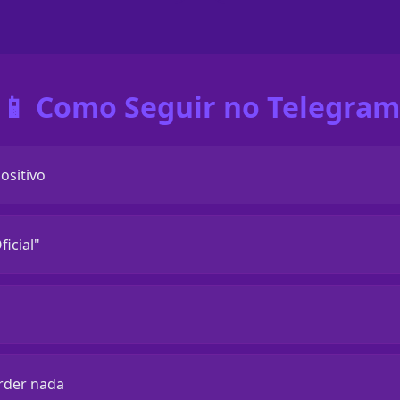
📱 Como Seguir no Telegram
ositivo
icial"
erder nada