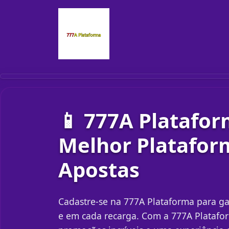
📱 777A Platafo
Melhor Platafor
Apostas
Cadastre-se na 777A Plataforma para g
e em cada recarga. Com a 777A Platafo