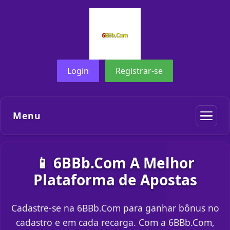
Login
Registrar-se
Menu
📱 6BBb.Com A Melhor
Plataforma de Apostas
Cadastre-se na 6BBb.Com para ganhar bônus no
cadastro e em cada recarga. Com a 6BBb.Com,