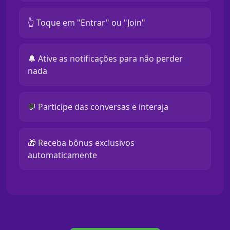
👆 Toque em "Entrar" ou "Join"
🔔 Ative as notificações para não perder
nada
💬 Participe das conversas e interaja
🎁 Receba bônus exclusivos
automaticamente