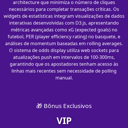
architecture que minimiza o número de cliques
necessários para completar transações críticas. Os
widgets de estatísticas integram visualizações de dados
interativas desenvolvidas com D3.js, apresentando
métricas avançadas como xG (expected goals) no
futebol, PER (player efficiency rating) no basquete, e
análises de momentum baseadas em rolling averages.
O sistema de odds display utiliza web sockets para
atualizações push em intervalos de 100-300ms,
garantindo que os apostadores tenham acesso às
linhas mais recentes sem necessidade de polling
manual.
🎁 Bônus Exclusivos
VIP