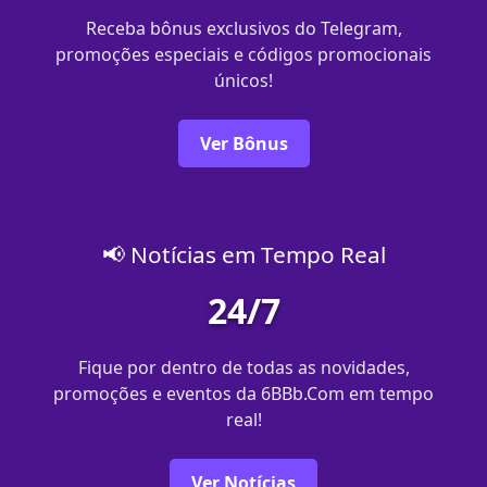
Receba bônus exclusivos do Telegram,
promoções especiais e códigos promocionais
únicos!
Ver Bônus
📢 Notícias em Tempo Real
24/7
Fique por dentro de todas as novidades,
promoções e eventos da 6BBb.Com em tempo
real!
Ver Notícias