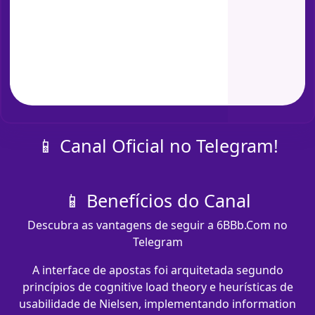
📱 Canal Oficial no Telegram!
📱 Benefícios do Canal
Descubra as vantagens de seguir a 6BBb.Com no
Telegram
A interface de apostas foi arquitetada segundo
princípios de cognitive load theory e heurísticas de
usabilidade de Nielsen, implementando information