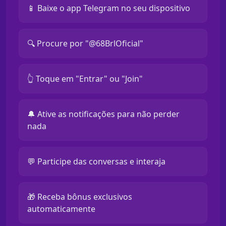
📱 Baixe o app Telegram no seu dispositivo
🔍 Procure por "@68BrlOficial"
👆 Toque em "Entrar" ou "Join"
🔔 Ative as notificações para não perder
nada
💬 Participe das conversas e interaja
🎁 Receba bônus exclusivos
automaticamente