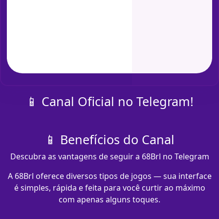
📱 Canal Oficial no Telegram!
📱 Benefícios do Canal
Descubra as vantagens de seguir a 68Brl no Telegram
A 68Brl oferece diversos tipos de jogos — sua interface
é simples, rápida e feita para você curtir ao máximo
com apenas alguns toques.