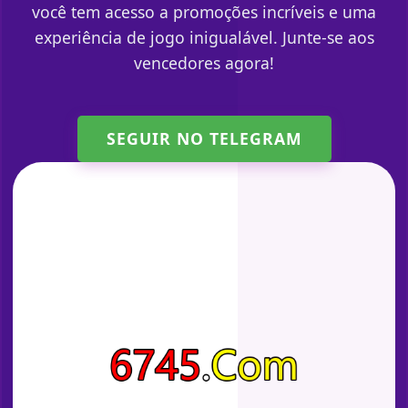
você tem acesso a promoções incríveis e uma
experiência de jogo inigualável. Junte-se aos
vencedores agora!
SEGUIR NO TELEGRAM