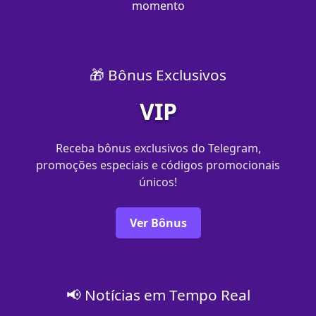
momento
🎁 Bônus Exclusivos
VIP
Receba bônus exclusivos do Telegram,
promoções especiais e códigos promocionais
únicos!
Ver Bônus
📢 Notícias em Tempo Real