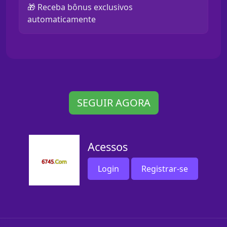
🎁 Receba bônus exclusivos
automaticamente
SEGUIR AGORA
Acessos
Login
Registrar-se