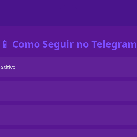
📱 Como Seguir no Telegram
ositivo