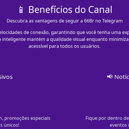
📱 Benefícios do Canal
Descubra as vantagens de seguir a 66Br no Telegram
 velocidades de conexão, garantindo que você tenha uma e
 inteligente mantém a qualidade visual enquanto minimiza
acessível para todos os usuários.
sivos
📢 Notí
m, promoções especiais
Fique por dentro d
s únicos!
eventos 