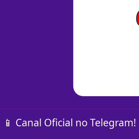
📱 Canal Oficial no Telegram!