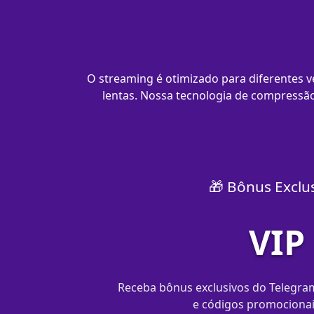
O streaming é otimizado para diferentes
lentas. Nossa tecnologia de compressão
🎁 Bônus Exclu
VIP
Receba bônus exclusivos do Telegra
e códigos promocionai