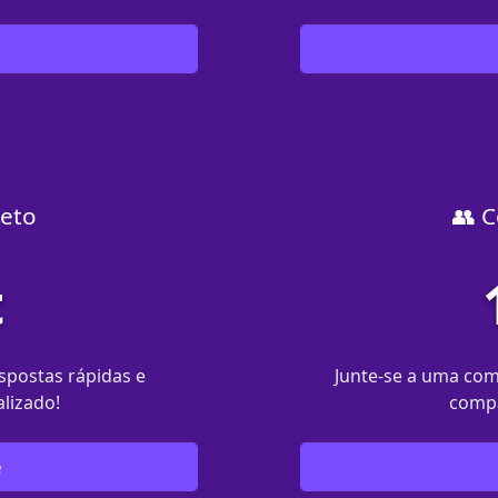
reto
👥 
t
espostas rápidas e
Junte-se a uma com
lizado!
compa
e