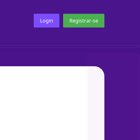
Login
Registrar-se