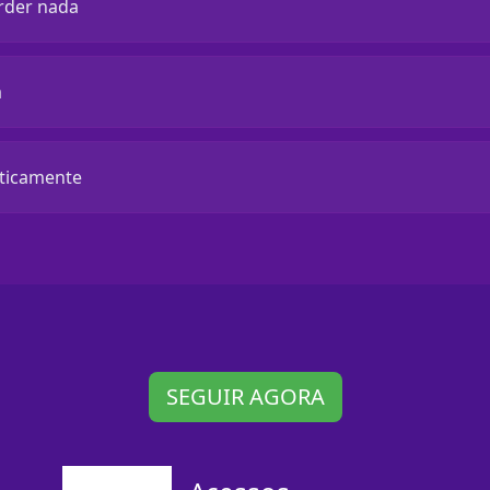
erder nada
a
aticamente
SEGUIR AGORA