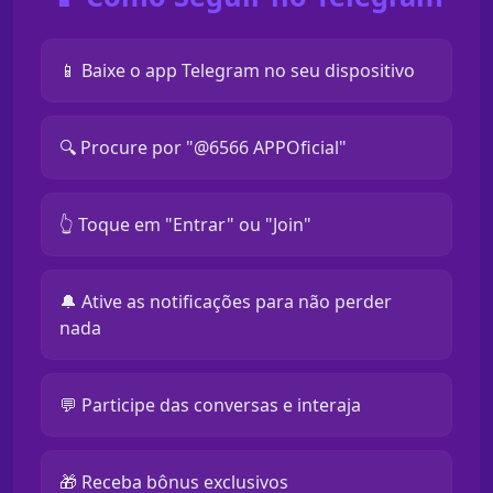
📱 Baixe o app Telegram no seu dispositivo
🔍 Procure por "@6566 APPOficial"
👆 Toque em "Entrar" ou "Join"
🔔 Ative as notificações para não perder
nada
💬 Participe das conversas e interaja
🎁 Receba bônus exclusivos