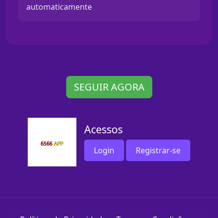
automaticamente
SEGUIR AGORA
Acessos
Login
Registrar-se