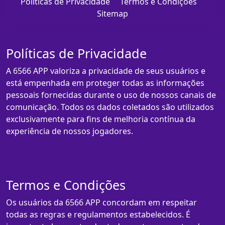
Políticas de Privacidade
Termos e Condições
Sitemap
Políticas de Privacidade
A 6566 APP valoriza a privacidade de seus usuários e
está empenhada em proteger todas as informações
pessoais fornecidas durante o uso de nossos canais de
comunicação. Todos os dados coletados são utilizados
exclusivamente para fins de melhoria contínua da
experiência de nossos jogadores.
Termos e Condições
Os usuários da 6566 APP concordam em respeitar
todas as regras e regulamentos estabelecidos. É