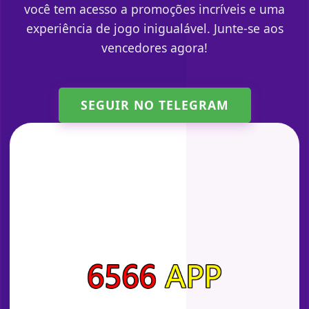
você tem acesso a promoções incríveis e uma
experiência de jogo inigualável. Junte-se aos
vencedores agora!
SEGUIR NO TELEGRAM