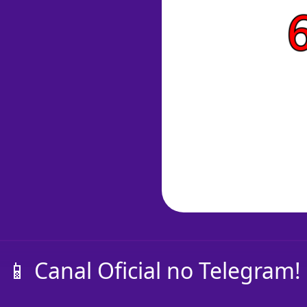
📱 Canal Oficial no Telegram!