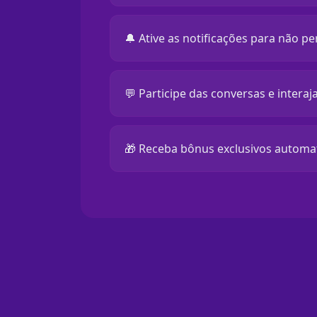
🔔 Ative as notificações para não p
💬 Participe das conversas e interaj
🎁 Receba bônus exclusivos autom