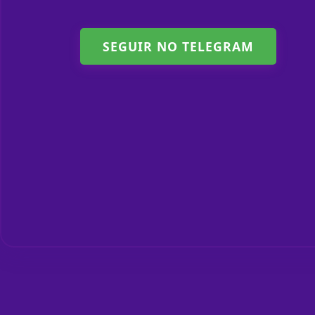
SEGUIR NO TELEGRAM