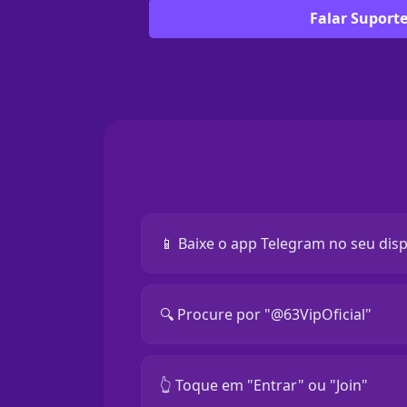
Falar Suport
📱 Baixe o app Telegram no seu disp
🔍 Procure por "@63VipOficial"
👆 Toque em "Entrar" ou "Join"