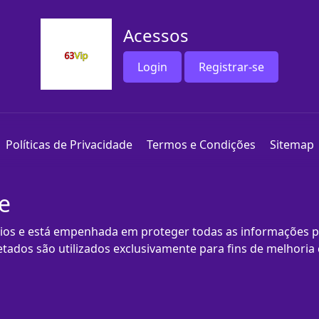
Acessos
Login
Registrar-se
Políticas de Privacidade
Termos e Condições
Sitemap
de
ários e está empenhada em proteger todas as informações 
tados são utilizados exclusivamente para fins de melhoria