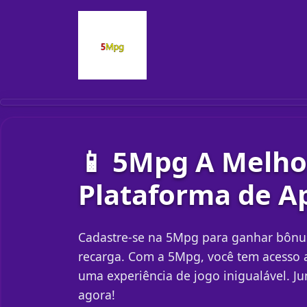
📱 5Mpg A Melho
Plataforma de A
Cadastre-se na 5Mpg para ganhar bônu
recarga. Com a 5Mpg, você tem acesso a
uma experiência de jogo inigualável. J
agora!