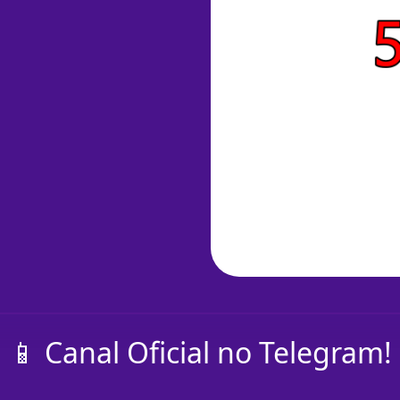
📱 Canal Oficial no Telegram!