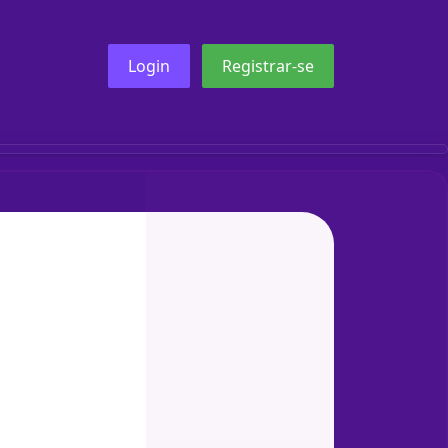
Login
Registrar-se