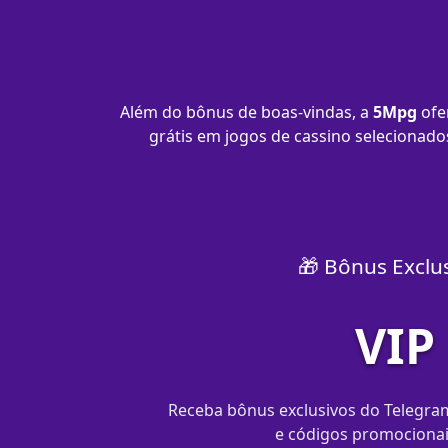
Além do bônus de boas-vindas, a
5Mpg
ofe
grátis em jogos de cassino selecionado
🎁 Bônus Exclu
VIP
Receba bônus exclusivos do Telegra
e códigos promocionai