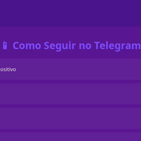
📱 Como Seguir no Telegram
ositivo