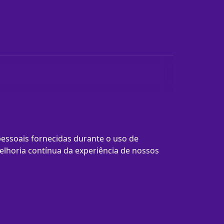
essoais fornecidas durante o uso de
elhoria contínua da experiência de nossos