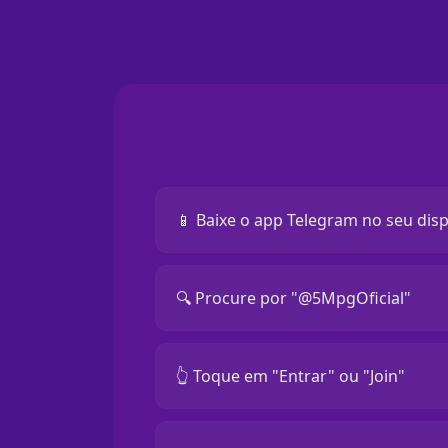
📱 Baixe o app Telegram no seu disp
🔍 Procure por "@5MpgOficial"
👆 Toque em "Entrar" ou "Join"