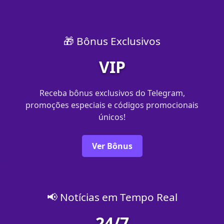
🎁 Bônus Exclusivos
VIP
Receba bônus exclusivos do Telegram,
promoções especiais e códigos promocionais
únicos!
Ver Bônus
📢 Notícias em Tempo Real
24/7