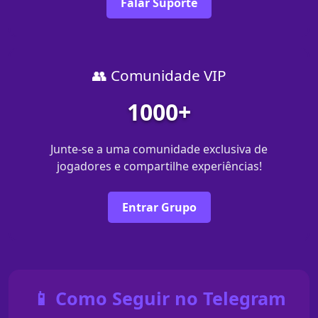
Falar Suporte
👥 Comunidade VIP
1000+
Junte-se a uma comunidade exclusiva de
jogadores e compartilhe experiências!
Entrar Grupo
📱 Como Seguir no Telegram