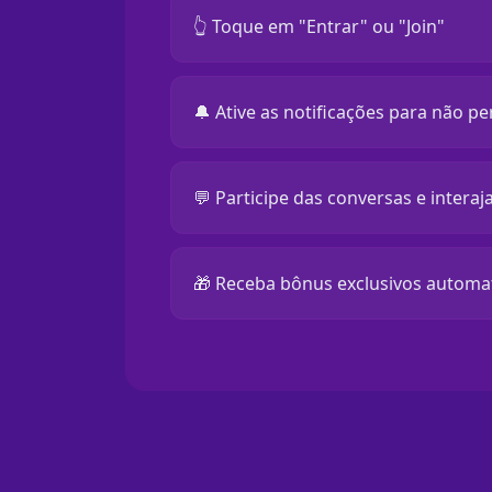
👆 Toque em "Entrar" ou "Join"
🔔 Ative as notificações para não p
💬 Participe das conversas e interaj
🎁 Receba bônus exclusivos autom