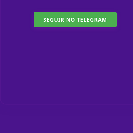
SEGUIR NO TELEGRAM