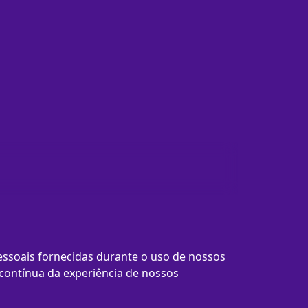
essoais fornecidas durante o uso de nossos
 contínua da experiência de nossos