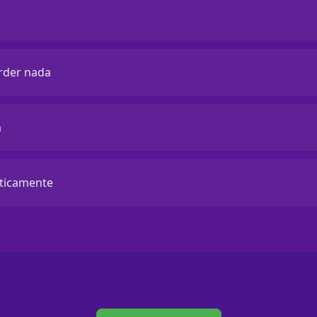
erder nada
a
aticamente