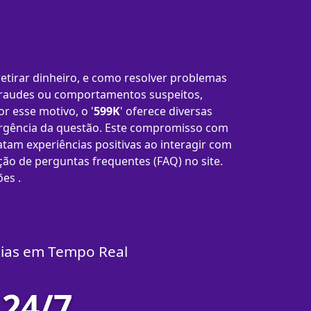
etirar dinheiro, e como resolver problemas
 fraudes ou comportamentos suspeitos,
 esse motivo, o '
599K
' oferece diversas
 urgência da questão. Este compromisso com
atam experiências positivas ao interagir com
eção de perguntas frequentes (FAQ) no site.
es .
cias em Tempo Real
24/7