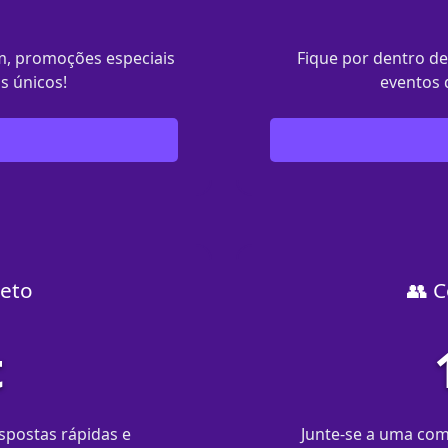
m, promoções especiais
Fique por dentro d
s únicos!
eventos 
reto
👥 
t
espostas rápidas e
Junte-se a uma com