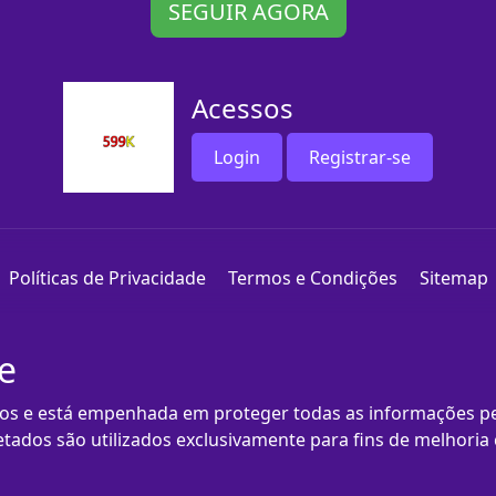
SEGUIR AGORA
Acessos
Login
Registrar-se
Políticas de Privacidade
Termos e Condições
Sitemap
de
rios e está empenhada em proteger todas as informações p
tados são utilizados exclusivamente para fins de melhoria