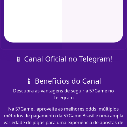
📱 Canal Oficial no Telegram!
📱 Benefícios do Canal
Descubra as vantagens de seguir a 57Game no
Telegram
Na 57Game , aproveite as melhores odds, múltiplos
métodos de pagamento da 57Game Brasil e uma ampla
variedade de jogos para uma experiência de apostas de