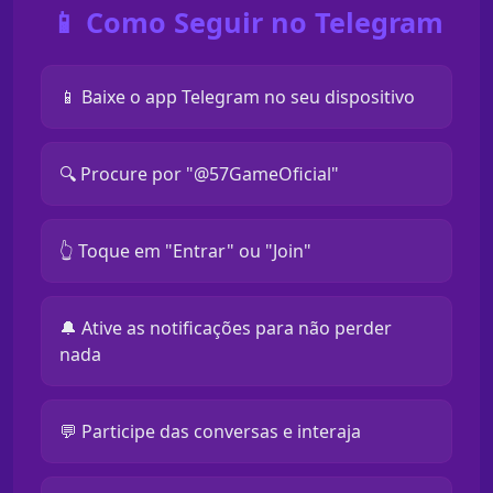
📱 Como Seguir no Telegram
📱 Baixe o app Telegram no seu dispositivo
🔍 Procure por "@57GameOficial"
👆 Toque em "Entrar" ou "Join"
🔔 Ative as notificações para não perder
nada
💬 Participe das conversas e interaja