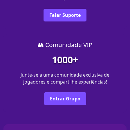
Falar Suporte
👥 Comunidade VIP
1000+
Junte-se a uma comunidade exclusiva de
jogadores e compartilhe experiências!
Entrar Grupo