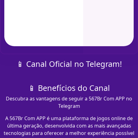
📱 Canal Oficial no Telegram!
📱 Benefícios do Canal
Descubra as vantagens de seguir a 567Br Com APP no
Telegram
A 567Br Com APP é uma plataforma de jogos online de
última geração, desenvolvida com as mais avançadas
tecnologias para oferecer a melhor experiência possível