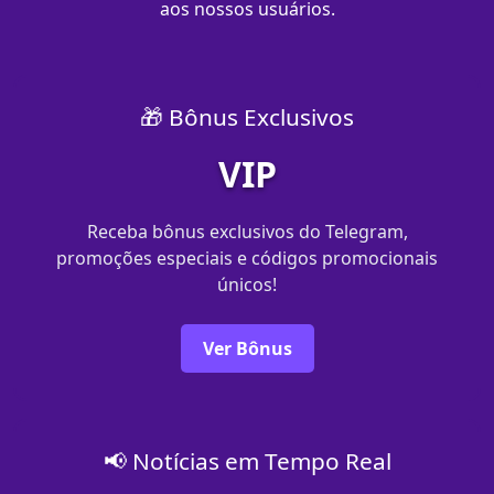
aos nossos usuários.
🎁 Bônus Exclusivos
VIP
Receba bônus exclusivos do Telegram,
promoções especiais e códigos promocionais
únicos!
Ver Bônus
📢 Notícias em Tempo Real