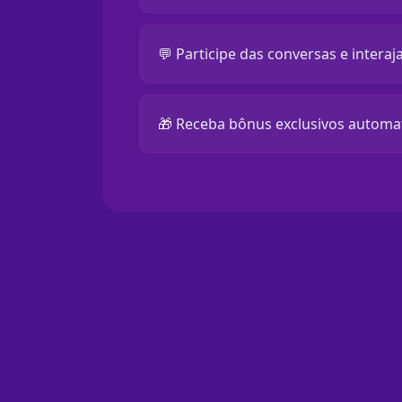
💬 Participe das conversas e interaj
🎁 Receba bônus exclusivos autom