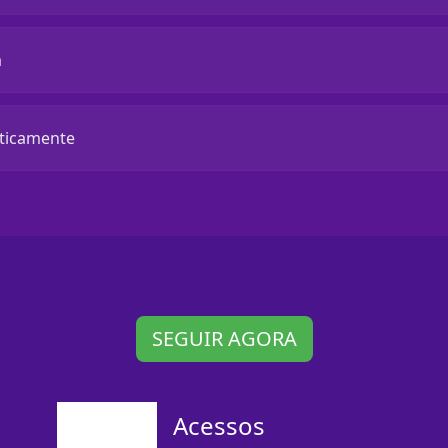
a
aticamente
SEGUIR AGORA
Acessos