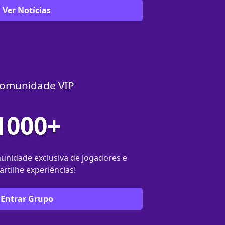
Ver Notícias
Comunidade VIP
1000+
unidade exclusiva de jogadores e
rtilhe experiências!
Entrar Grupo