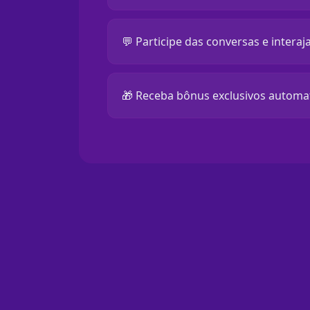
💬 Participe das conversas e interaj
🎁 Receba bônus exclusivos autom