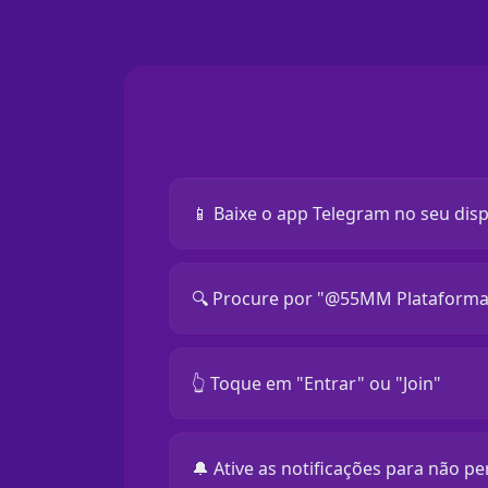
📱 Baixe o app Telegram no seu disp
🔍 Procure por "@55MM PlataformaO
👆 Toque em "Entrar" ou "Join"
🔔 Ative as notificações para não p