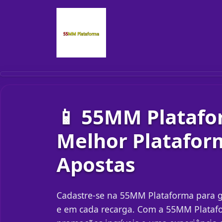
📱 55MM Platafo
Melhor Platafor
Apostas
Cadastre-se na 55MM Plataforma para 
e em cada recarga. Com a 55MM Platafo