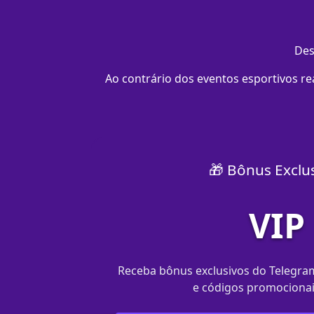
Des
Ao contrário dos eventos esportivos re
🎁 Bônus Exclu
VIP
Receba bônus exclusivos do Telegra
e códigos promocionai