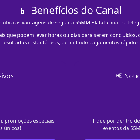
📱 Benefícios do Canal
cubra as vantagens de seguir a 55MM Plataforma no Tele
ais que podem levar horas ou dias para serem concluídos, 
resultados instantâneos, permitindo pagamentos rápidos
sivos
📢 Notí
m, promoções especiais
Fique por dentro d
s únicos!
eventos da 55M