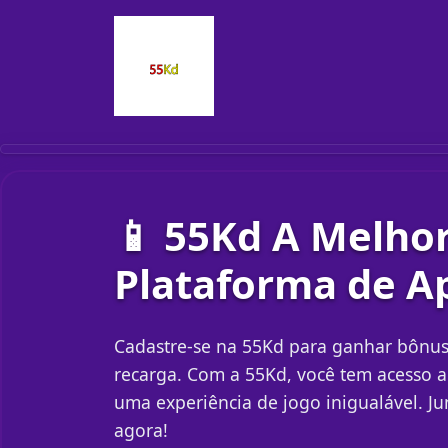
📱 55Kd A Melho
Plataforma de A
Cadastre-se na 55Kd para ganhar bônus
recarga. Com a 55Kd, você tem acesso a
uma experiência de jogo inigualável. J
agora!