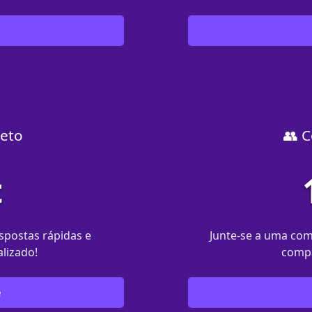
reto
👥 
t
espostas rápidas e
Junte-se a uma com
lizado!
compa
e