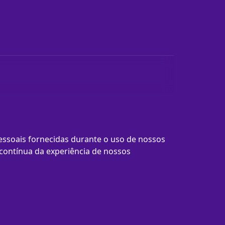
essoais fornecidas durante o uso de nossos
 contínua da experiência de nossos