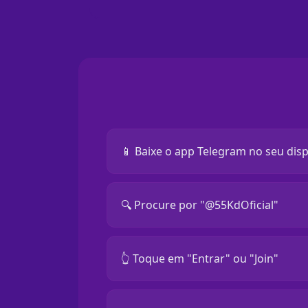
📱 Baixe o app Telegram no seu disp
🔍 Procure por "@55KdOficial"
👆 Toque em "Entrar" ou "Join"