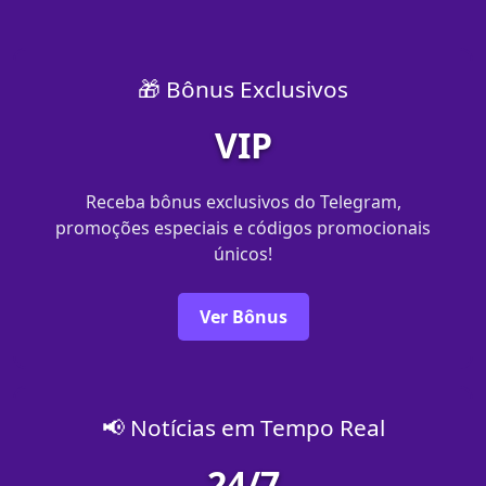
🎁 Bônus Exclusivos
VIP
Receba bônus exclusivos do Telegram,
promoções especiais e códigos promocionais
únicos!
Ver Bônus
📢 Notícias em Tempo Real
24/7