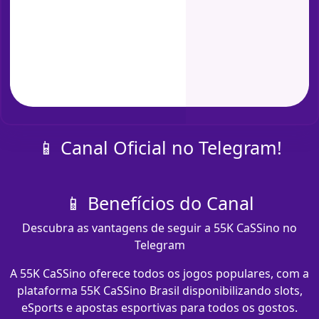
📱 Canal Oficial no Telegram!
📱 Benefícios do Canal
Descubra as vantagens de seguir a 55K CaSSino no
Telegram
A 55K CaSSino oferece todos os jogos populares, com a
plataforma 55K CaSSino Brasil disponibilizando slots,
eSports e apostas esportivas para todos os gostos.