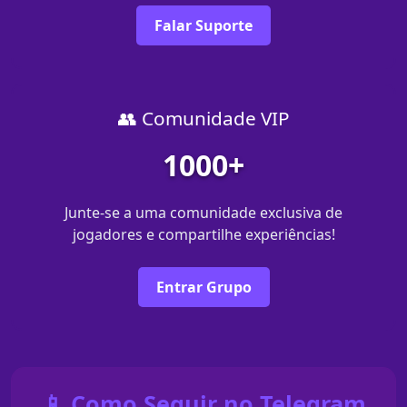
Falar Suporte
👥 Comunidade VIP
1000+
Junte-se a uma comunidade exclusiva de
jogadores e compartilhe experiências!
Entrar Grupo
📱 Como Seguir no Telegram