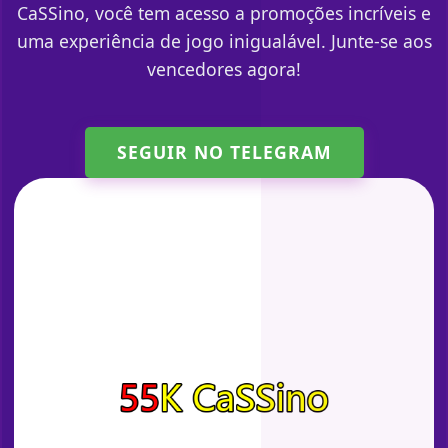
CaSSino, você tem acesso a promoções incríveis e
uma experiência de jogo inigualável. Junte-se aos
vencedores agora!
SEGUIR NO TELEGRAM