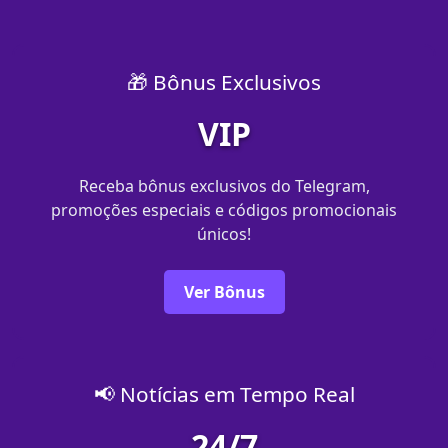
🎁 Bônus Exclusivos
VIP
Receba bônus exclusivos do Telegram,
promoções especiais e códigos promocionais
únicos!
Ver Bônus
📢 Notícias em Tempo Real
24/7