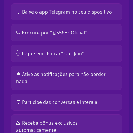
📱 Baixe o app Telegram no seu dispositivo
🔍 Procure por "@556BrlOficial"
👆 Toque em "Entrar" ou "Join"
🔔 Ative as notificações para não perder
nada
💬 Participe das conversas e interaja
🎁 Receba bônus exclusivos
automaticamente