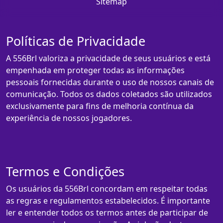
Sitemap
Políticas de Privacidade
A 556Brl valoriza a privacidade de seus usuários e está
empenhada em proteger todas as informações
pessoais fornecidas durante o uso de nossos canais de
comunicação. Todos os dados coletados são utilizados
exclusivamente para fins de melhoria contínua da
experiência de nossos jogadores.
Termos e Condições
Os usuários da 556Brl concordam em respeitar todas
as regras e regulamentos estabelecidos. É importante
ler e entender todos os termos antes de participar de