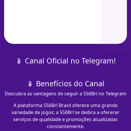
📱 Canal Oficial no Telegram!
📱 Benefícios do Canal
Descubra as vantagens de seguir a 556Brl no Telegram
A plataforma 556Brl Brasil oferece uma grande
variedade de jogos; a 556Brl se dedica a oferecer
serviços de qualidade e promoções atualizadas
constantemente.