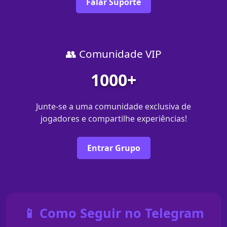
Falar Suporte
👥 Comunidade VIP
1000+
Junte-se a uma comunidade exclusiva de
jogadores e compartilhe experiências!
Entrar Grupo
📱 Como Seguir no Telegram