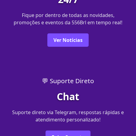
Fique por dentro de todas as novidades,
promoções e eventos da 556Brl em tempo real!
Ver Notícias
💬 Suporte Direto
Chat
Suporte direto via Telegram, respostas rápidas e
atendimento personalizado!