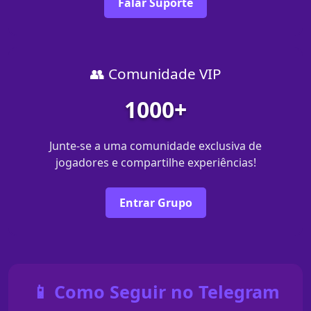
Falar Suporte
👥 Comunidade VIP
1000+
Junte-se a uma comunidade exclusiva de
jogadores e compartilhe experiências!
Entrar Grupo
📱 Como Seguir no Telegram