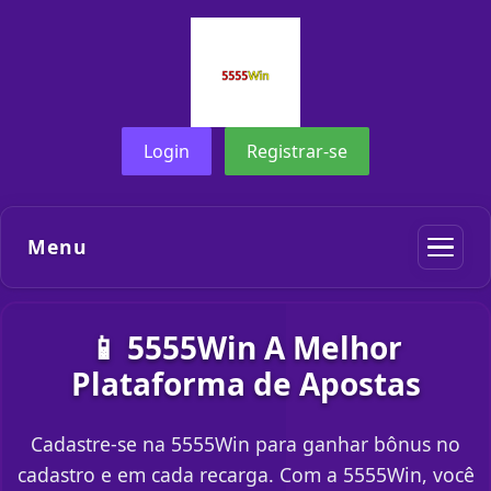
Login
Registrar-se
Menu
📱 5555Win A Melhor
Plataforma de Apostas
Cadastre-se na 5555Win para ganhar bônus no
cadastro e em cada recarga. Com a 5555Win, você