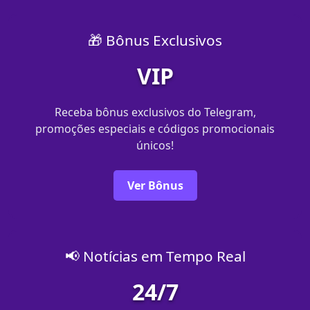
🎁 Bônus Exclusivos
VIP
Receba bônus exclusivos do Telegram,
promoções especiais e códigos promocionais
únicos!
Ver Bônus
📢 Notícias em Tempo Real
24/7