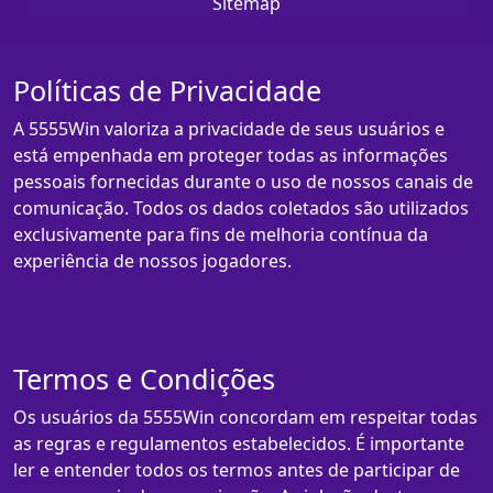
Sitemap
Políticas de Privacidade
A 5555Win valoriza a privacidade de seus usuários e
está empenhada em proteger todas as informações
pessoais fornecidas durante o uso de nossos canais de
comunicação. Todos os dados coletados são utilizados
exclusivamente para fins de melhoria contínua da
experiência de nossos jogadores.
Termos e Condições
Os usuários da 5555Win concordam em respeitar todas
as regras e regulamentos estabelecidos. É importante
ler e entender todos os termos antes de participar de