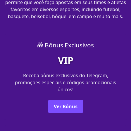
permite que você faça apostas em seus times e atletas
favoritos em diversos esportes, incluindo futebol,
basquete, beisebol, hóquei em campo e muito mais.
🎁 Bônus Exclusivos
VIP
Receba bônus exclusivos do Telegram,
promoções especiais e códigos promocionais
únicos!
Ver Bônus