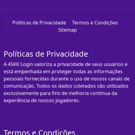
Políticas de Privacidade
Termos e Condições
Sitemap
Políticas de Privacidade
A 45KK Login valoriza a privacidade de seus usuários e
está empenhada em proteger todas as informações
pessoais fornecidas durante o uso de nossos canais de
comunicação. Todos os dados coletados são utilizados
exclusivamente para fins de melhoria contínua da
experiência de nossos jogadores.
Termos e Condições