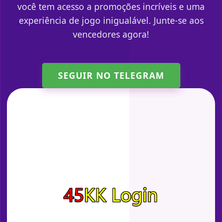
você tem acesso a promoções incríveis e uma
experiência de jogo inigualável. Junte-se aos
vencedores agora!
SEGUIR NO TELEGRAM