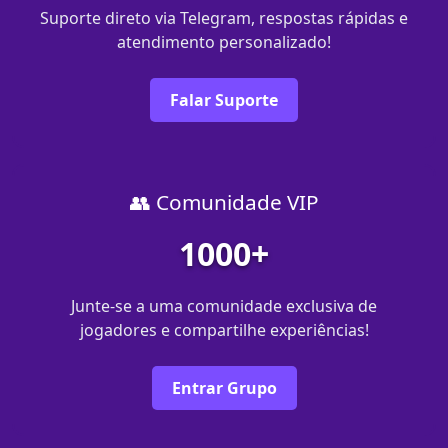
Suporte direto via Telegram, respostas rápidas e
atendimento personalizado!
Falar Suporte
👥 Comunidade VIP
1000+
Junte-se a uma comunidade exclusiva de
jogadores e compartilhe experiências!
Entrar Grupo