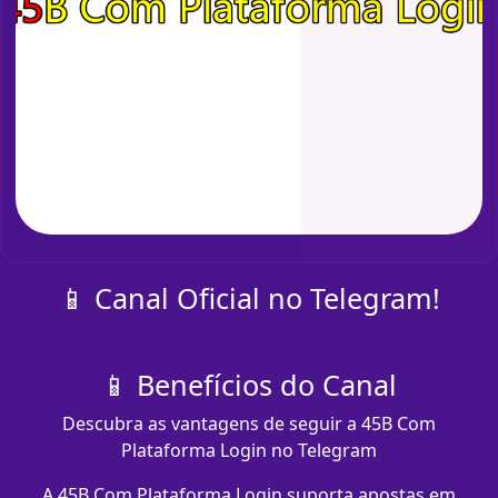
📱 Canal Oficial no Telegram!
📱 Benefícios do Canal
Descubra as vantagens de seguir a 45B Com
Plataforma Login no Telegram
A 45B Com Plataforma Login suporta apostas em