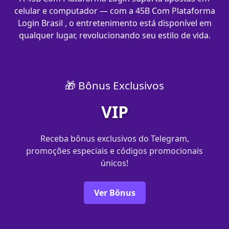
celular e computador — com a 45B Com Plataforma
Login Brasil , o entretenimento está disponível em
qualquer lugar, revolucionando seu estilo de vida.
🎁 Bônus Exclusivos
VIP
Receba bônus exclusivos do Telegram,
promoções especiais e códigos promocionais
únicos!
Ver Bônus