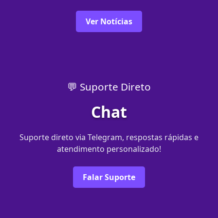
Ver Notícias
💬 Suporte Direto
Chat
Suporte direto via Telegram, respostas rápidas e
atendimento personalizado!
Falar Suporte