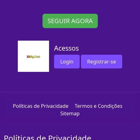
SEGUIR AGORA
Acessos
Login
Registrar-se
Políticas de Privacidade
Termos e Condições
Sitemap
Políticas de Privacidade