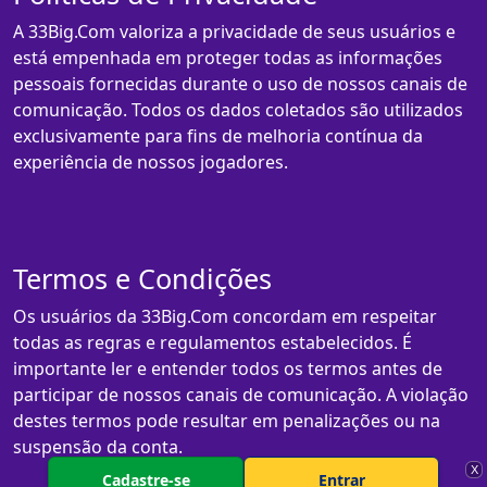
A 33Big.Com valoriza a privacidade de seus usuários e
está empenhada em proteger todas as informações
pessoais fornecidas durante o uso de nossos canais de
comunicação. Todos os dados coletados são utilizados
exclusivamente para fins de melhoria contínua da
experiência de nossos jogadores.
Termos e Condições
Os usuários da 33Big.Com concordam em respeitar
todas as regras e regulamentos estabelecidos. É
importante ler e entender todos os termos antes de
participar de nossos canais de comunicação. A violação
destes termos pode resultar em penalizações ou na
suspensão da conta.
X
Cadastre-se
Entrar