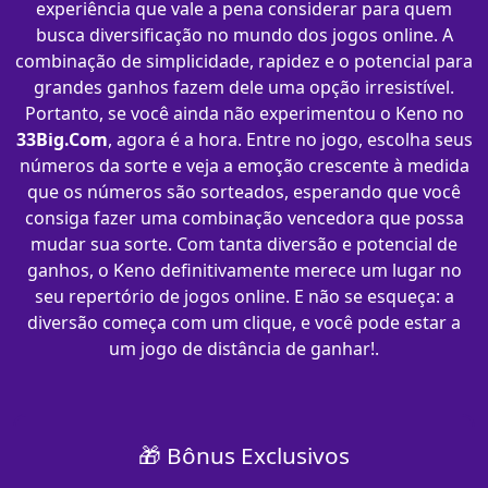
experiência que vale a pena considerar para quem
busca diversificação no mundo dos jogos online. A
combinação de simplicidade, rapidez e o potencial para
grandes ganhos fazem dele uma opção irresistível.
Portanto, se você ainda não experimentou o Keno no
33Big.Com
, agora é a hora. Entre no jogo, escolha seus
números da sorte e veja a emoção crescente à medida
que os números são sorteados, esperando que você
consiga fazer uma combinação vencedora que possa
mudar sua sorte. Com tanta diversão e potencial de
ganhos, o Keno definitivamente merece um lugar no
seu repertório de jogos online. E não se esqueça: a
diversão começa com um clique, e você pode estar a
um jogo de distância de ganhar!.
🎁 Bônus Exclusivos