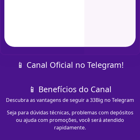
📱 Canal Oficial no Telegram!
📱 Benefícios do Canal
Descubra as vantagens de seguir a 33Big no Telegram
Seja para dúvidas técnicas, problemas com depósitos
ou ajuda com promoções, você será atendido
rapidamente.