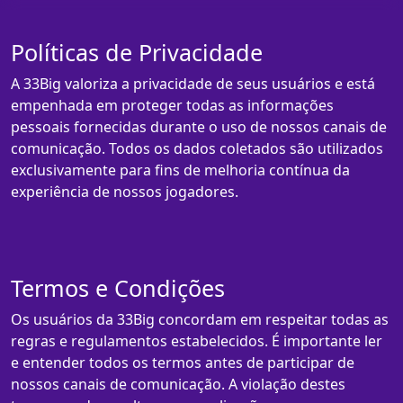
Políticas de Privacidade
A 33Big valoriza a privacidade de seus usuários e está
empenhada em proteger todas as informações
pessoais fornecidas durante o uso de nossos canais de
comunicação. Todos os dados coletados são utilizados
exclusivamente para fins de melhoria contínua da
experiência de nossos jogadores.
Termos e Condições
Os usuários da 33Big concordam em respeitar todas as
regras e regulamentos estabelecidos. É importante ler
e entender todos os termos antes de participar de
nossos canais de comunicação. A violação destes