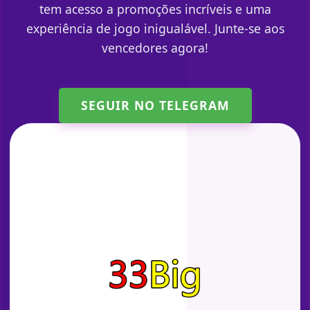
tem acesso a promoções incríveis e uma
experiência de jogo inigualável. Junte-se aos
vencedores agora!
SEGUIR NO TELEGRAM