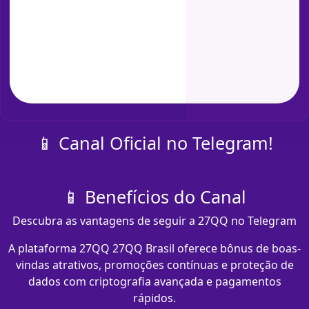
📱 Canal Oficial no Telegram!
📱 Benefícios do Canal
Descubra as vantagens de seguir a 27QQ no Telegram
A plataforma 27QQ 27QQ Brasil oferece bônus de boas-
vindas atrativos, promoções contínuas e proteção de
dados com criptografia avançada e pagamentos
rápidos.