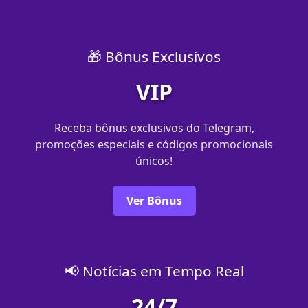
🎁 Bônus Exclusivos
VIP
Receba bônus exclusivos do Telegram,
promoções especiais e códigos promocionais
únicos!
Ver Bônus
📢 Notícias em Tempo Real
24/7