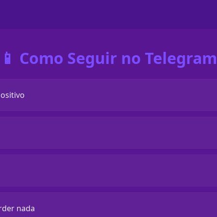
📱 Como Seguir no Telegram
ositivo
erder nada