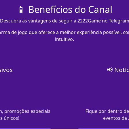
📱 Benefícios do Canal
Descubra as vantagens de seguir a 2222Game no Telegra
ma de jogo que oferece a melhor experiência possível, 
intuitivo.
sivos
📢 Notí
m, promoções especiais
Fique por dentro d
s únicos!
eventos da