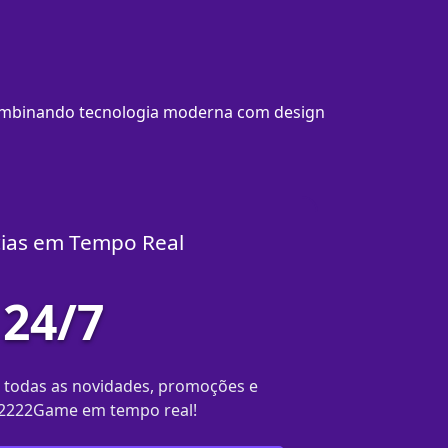
m
combinando tecnologia moderna com design
cias em Tempo Real
24/7
e todas as novidades, promoções e
 2222Game em tempo real!