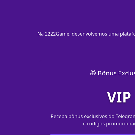
Na 2222Game, desenvolvemos uma platafor
🎁 Bônus Exclu
VIP
Receba bônus exclusivos do Telegra
e códigos promocionai