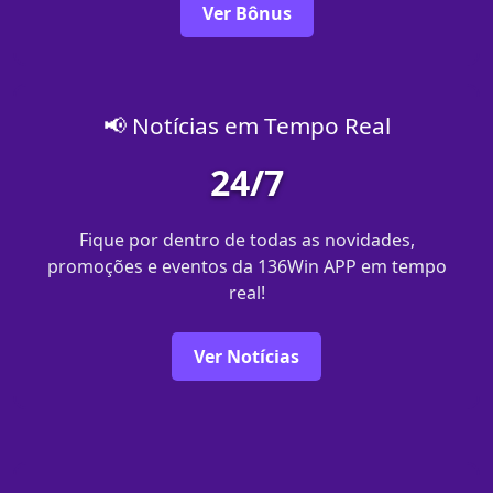
Ver Bônus
📢 Notícias em Tempo Real
24/7
Fique por dentro de todas as novidades,
promoções e eventos da 136Win APP em tempo
real!
Ver Notícias