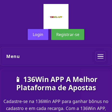
Login
Registrar-se
Menu
📱 136Win APP A Melhor
Plataforma de Apostas
Cadastre-se na 136Win APP para ganhar bônus no
cadastro e em cada recarga. Com a 136Win APP,