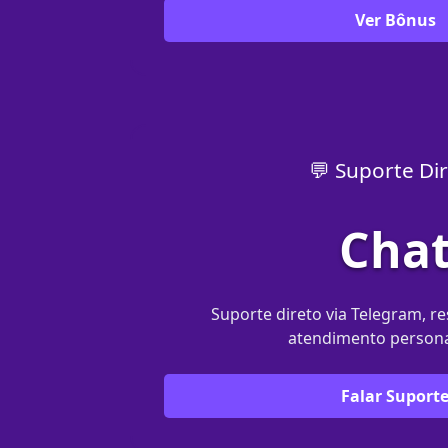
Ver Bônus
💬 Suporte Di
Cha
Suporte direto via Telegram, r
atendimento persona
Falar Suport