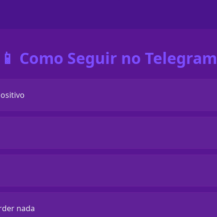
📱 Como Seguir no Telegram
ositivo
erder nada