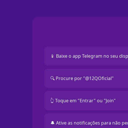
📱 Baixe o app Telegram no seu disp
🔍 Procure por "@12QOficial"
👆 Toque em "Entrar" ou "Join"
🔔 Ative as notificações para não p