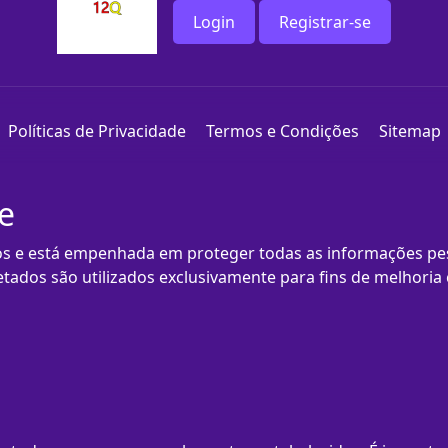
Login
Registrar-se
Políticas de Privacidade
Termos e Condições
Sitemap
de
ios e está empenhada em proteger todas as informações pe
tados são utilizados exclusivamente para fins de melhoria