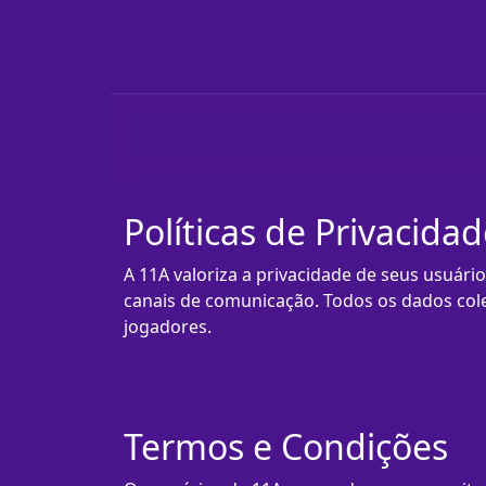
Políticas de Privacida
A 11A valoriza a privacidade de seus usuár
canais de comunicação. Todos os dados cole
jogadores.
Termos e Condições