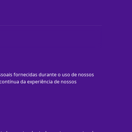
ssoais fornecidas durante o uso de nossos
 contínua da experiência de nossos