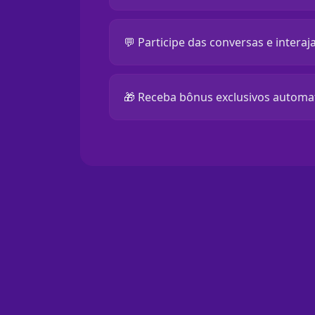
💬 Participe das conversas e interaj
🎁 Receba bônus exclusivos autom