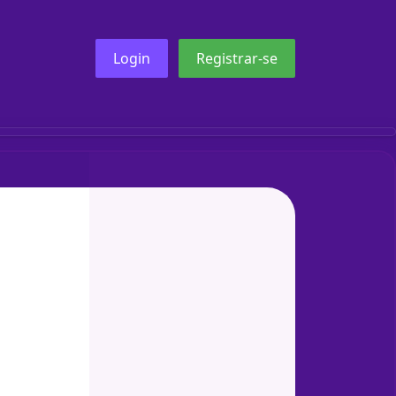
Login
Registrar-se