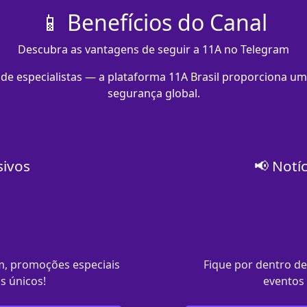
📱 Benefícios do Canal
Descubra as vantagens de seguir a 11A no Telegram
de especialistas — a plataforma 11A Brasil proporciona uma
segurança global.
sivos
📢 Notí
m, promoções especiais
Fique por dentro d
s únicos!
eventos