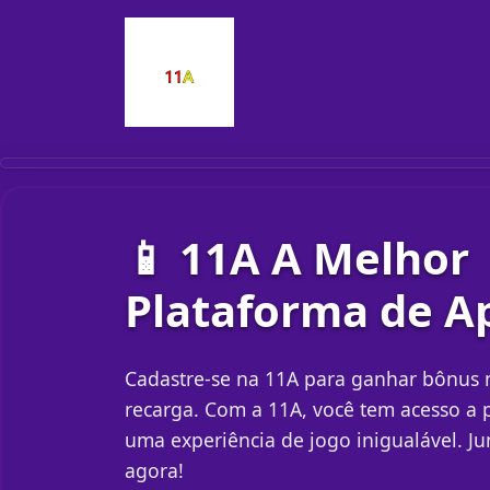
📱 11A A Melhor
Plataforma de A
Cadastre-se na 11A para ganhar bônus 
recarga. Com a 11A, você tem acesso a 
uma experiência de jogo inigualável. J
agora!