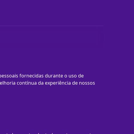
pessoais fornecidas durante o uso de
elhoria contínua da experiência de nossos