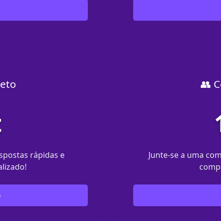
reto
👥 
t
espostas rápidas e
Junte-se a uma com
lizado!
compa
e