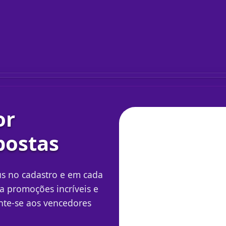
or
postas
s no cadastro e em cada
a promoções incríveis e
unte-se aos vencedores