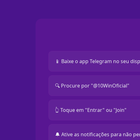
📱 Baixe o app Telegram no seu disp
🔍 Procure por "@10WinOficial"
👆 Toque em "Entrar" ou "Join"
🔔 Ative as notificações para não p