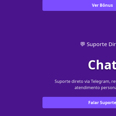
Ver Bônus
💬 Suporte Di
Cha
Suporte direto via Telegram, r
atendimento persona
Falar Suport