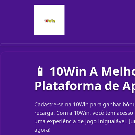
📱 10Win A Melh
Plataforma de A
Cadastre-se na 10Win para ganhar bônu
recarga. Com a 10Win, você tem acesso 
uma experiência de jogo inigualável. J
agora!