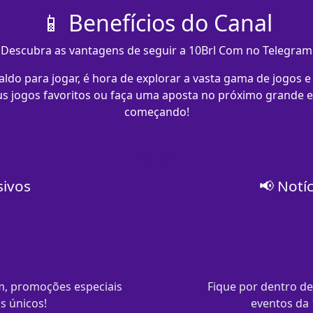
📱 Benefícios do Canal
Descubra as vantagens de seguir a 10Brl Com no Telegram
aldo para jogar, é hora de explorar a vasta gama de jogos 
eus jogos favoritos ou faça uma aposta no próximo grande e
começando!
sivos
📢 Notí
m, promoções especiais
Fique por dentro d
s únicos!
eventos da