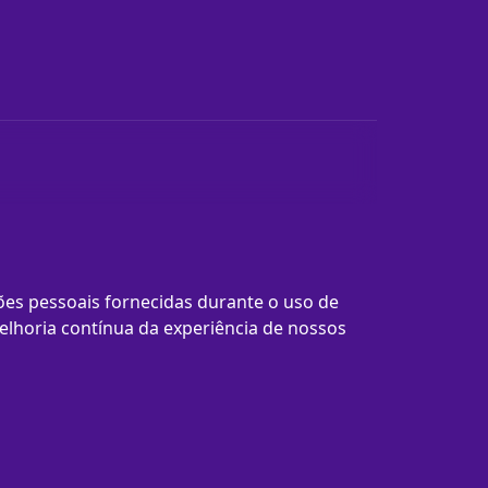
ões pessoais fornecidas durante o uso de
elhoria contínua da experiência de nossos