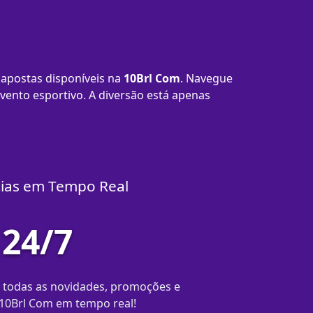
e apostas disponíveis na
10Brl Com
. Navegue
vento esportivo. A diversão está apenas
cias em Tempo Real
24/7
e todas as novidades, promoções e
 10Brl Com em tempo real!