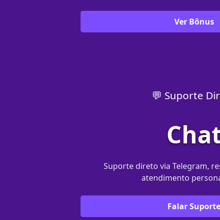
Ver Bônus
💬 Suporte Di
Cha
Suporte direto via Telegram, r
atendimento persona
Falar Suport