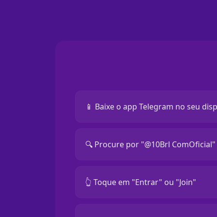
📱 Baixe o app Telegram no seu disp
🔍 Procure por "@10Brl ComOficial"
👆 Toque em "Entrar" ou "Join"