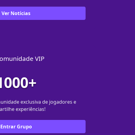
Ver Notícias
Comunidade VIP
1000+
unidade exclusiva de jogadores e
rtilhe experiências!
Entrar Grupo