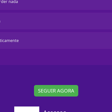
erder nada
a
aticamente
SEGUIR AGORA