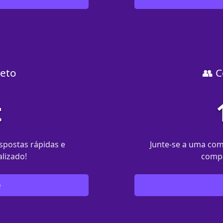
reto
👥 
t
espostas rápidas e
Junte-se a uma com
lizado!
compa
e