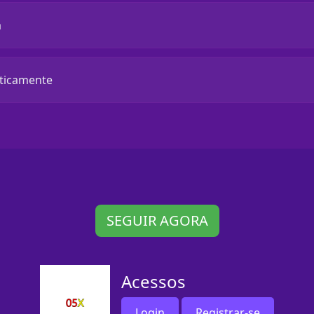
a
aticamente
SEGUIR AGORA
Acessos
Login
Registrar-se