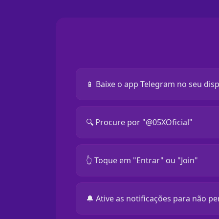
📱 Baixe o app Telegram no seu disp
🔍 Procure por "@05XOficial"
👆 Toque em "Entrar" ou "Join"
🔔 Ative as notificações para não p