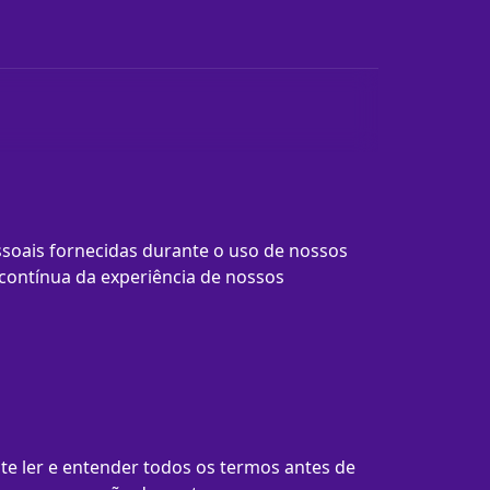
ssoais fornecidas durante o uso de nossos
 contínua da experiência de nossos
te ler e entender todos os termos antes de