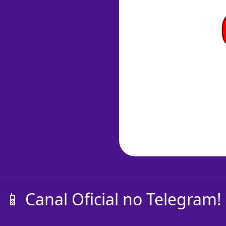
📱 Canal Oficial no Telegram!