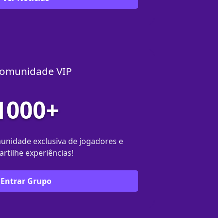
Comunidade VIP
1000+
unidade exclusiva de jogadores e
rtilhe experiências!
Entrar Grupo