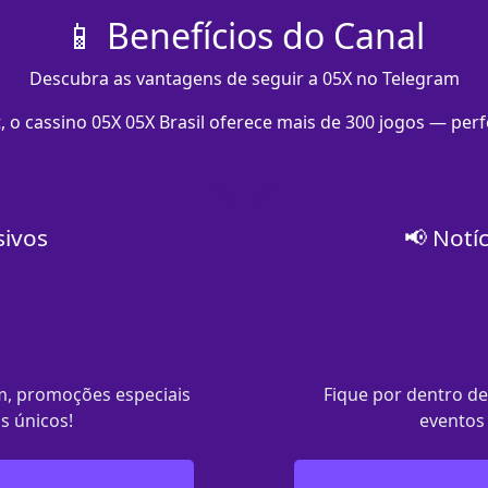
📱 Benefícios do Canal
Descubra as vantagens de seguir a 05X no Telegram
, o cassino 05X 05X Brasil oferece mais de 300 jogos — perf
sivos
📢 Notí
m, promoções especiais
Fique por dentro d
s únicos!
eventos